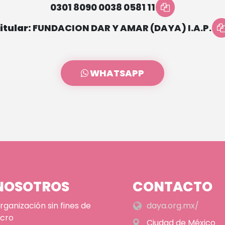
0301 8090 0038 0581 11
itular:
FUNDACION DAR Y AMAR (DAYA) I.A.P.
WHATSAPP
NOSOTROS
CONTACTO
rganización sin fines de 
daya.org.mx/
cro

Ciudad de México