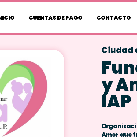
NICIO
CUENTAS DE PAGO
CONTACTO
Ciudad 
Fun
y A
IAP
Organizació
Amor que t