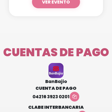
VER EVENTO
CUENTAS DE PAGO
BanBajio
CUENTA DE PAGO
04216 3923 0201
CLABE INTERBANCARIA