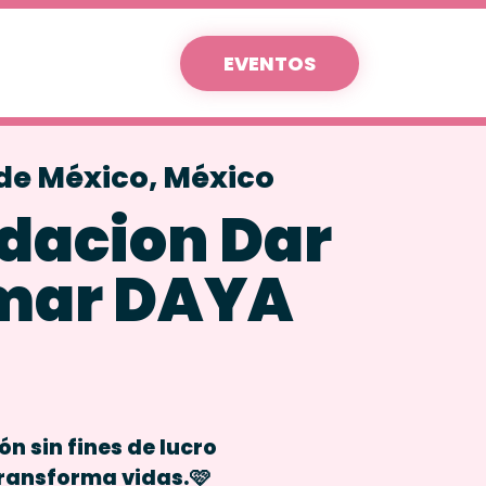
EVENTOS
de México, México
dacion Dar
mar DAYA
n sin fines de lucro

ransforma vidas.🩷
